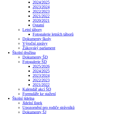
2024⁄2025
2023⁄2024
2022⁄2023
2021⁄2022
2020⁄2021
Ostatní
Letní tábory
Fotogalerie letních táborů
Dokumenty školy
Výroční zprávy
Žákovský parlament
Školní družina
Dokumenty ŠD
Fotogalerie ŠD
2025⁄2026
2024⁄2025
2023⁄2024
2022⁄2023
2021⁄2022
Kalendář akcí ŠD
Formuláře ke stažení
Školní jídelna
Jídelní lístek
Upozornění pro rodiče strávníků
Dokumenty ŠJ