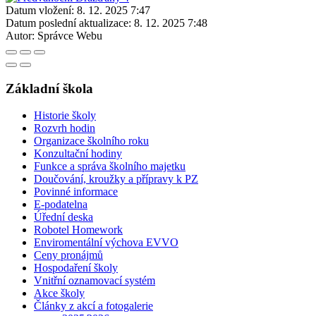
Datum vložení:
8. 12. 2025 7:47
Datum poslední aktualizace:
8. 12. 2025 7:48
Autor:
Správce Webu
Základní škola
Historie školy
Rozvrh hodin
Organizace školního roku
Konzultační hodiny
Funkce a správa školního majetku
Doučování, kroužky a přípravy k PZ
Povinné informace
E-podatelna
Úřední deska
Robotel Homework
Enviromentální výchova EVVO
Ceny pronájmů
Hospodaření školy
Vnitřní oznamovací systém
Akce školy
Články z akcí a fotogalerie