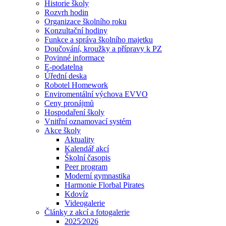
Historie školy
Rozvrh hodin
Organizace školního roku
Konzultační hodiny
Funkce a správa školního majetku
Doučování, kroužky a přípravy k PZ
Povinné informace
E-podatelna
Úřední deska
Robotel Homework
Enviromentální výchova EVVO
Ceny pronájmů
Hospodaření školy
Vnitřní oznamovací systém
Akce školy
Aktuality
Kalendář akcí
Školní časopis
Peer program
Moderní gymnastika
Harmonie Florbal Pirates
Kdovíz
Videogalerie
Články z akcí a fotogalerie
2025⁄2026