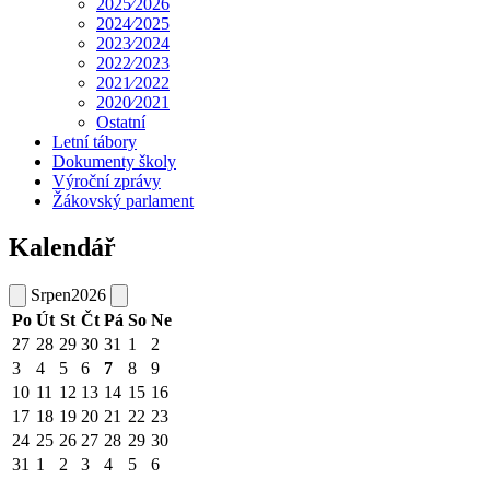
2025⁄2026
2024⁄2025
2023⁄2024
2022⁄2023
2021⁄2022
2020⁄2021
Ostatní
Letní tábory
Dokumenty školy
Výroční zprávy
Žákovský parlament
Kalendář
Srpen
2026
Po
Út
St
Čt
Pá
So
Ne
27
28
29
30
31
1
2
3
4
5
6
7
8
9
10
11
12
13
14
15
16
17
18
19
20
21
22
23
24
25
26
27
28
29
30
31
1
2
3
4
5
6