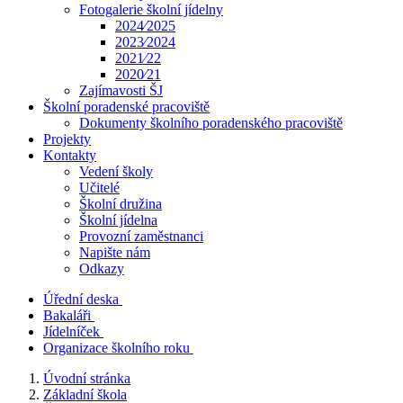
Fotogalerie školní jídelny
2024⁄2025
2023⁄2024
2021⁄22
2020⁄21
Zajímavosti ŠJ
Školní poradenské pracoviště
Dokumenty školního poradenského pracoviště
Projekty
Kontakty
Vedení školy
Učitelé
Školní družina
Školní jídelna
Provozní zaměstnanci
Napište nám
Odkazy
Úřední deska
Bakaláři
Jídelníček
Organizace školního roku
Úvodní stránka
Základní škola