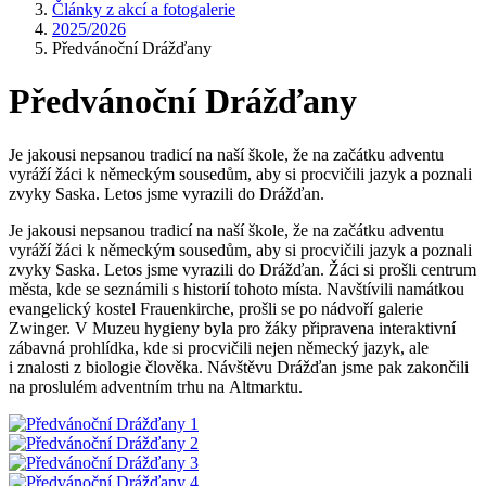
Články z akcí a fotogalerie
2025/2026
Předvánoční Drážďany
Předvánoční Drážďany
Je jakousi nepsanou tradicí na naší škole, že na začátku adventu
vyráží žáci k německým sousedům, aby si procvičili jazyk a poznali
zvyky Saska. Letos jsme vyrazili do Drážďan.
Je jakousi nepsanou tradicí na naší škole, že na začátku adventu
vyráží žáci k německým sousedům, aby si procvičili jazyk a poznali
zvyky Saska. Letos jsme vyrazili do Drážďan. Žáci si prošli centrum
města, kde se seznámili s historií tohoto místa. Navštívili namátkou
evangelický kostel Frauenkirche, prošli se po nádvoří galerie
Zwinger. V Muzeu hygieny byla pro žáky připravena interaktivní
zábavná prohlídka, kde si procvičili nejen německý jazyk, ale
i znalosti z biologie člověka. Návštěvu Drážďan jsme pak zakončili
na proslulém adventním trhu na Altmarktu.