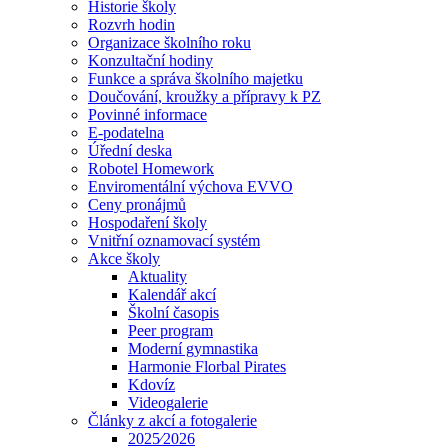
Historie školy
Rozvrh hodin
Organizace školního roku
Konzultační hodiny
Funkce a správa školního majetku
Doučování, kroužky a přípravy k PZ
Povinné informace
E-podatelna
Úřední deska
Robotel Homework
Enviromentální výchova EVVO
Ceny pronájmů
Hospodaření školy
Vnitřní oznamovací systém
Akce školy
Aktuality
Kalendář akcí
Školní časopis
Peer program
Moderní gymnastika
Harmonie Florbal Pirates
Kdovíz
Videogalerie
Články z akcí a fotogalerie
2025⁄2026