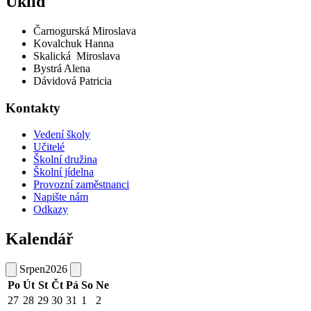
Úklid
Čarnogurská Miroslava
Kovalchuk Hanna
Skalická Miroslava
Bystrá Alena
Dávidová Patricia
Kontakty
Vedení školy
Učitelé
Školní družina
Školní jídelna
Provozní zaměstnanci
Napište nám
Odkazy
Kalendář
Srpen
2026
Po
Út
St
Čt
Pá
So
Ne
27
28
29
30
31
1
2