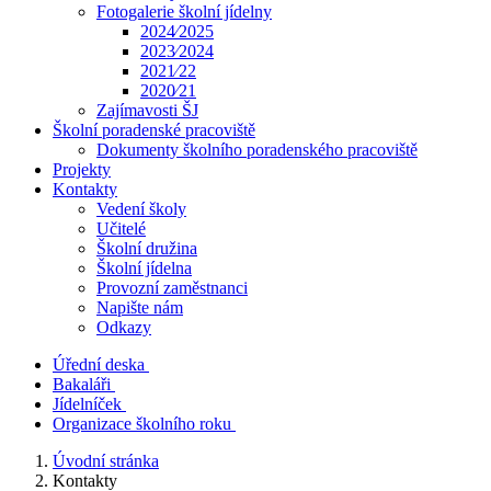
Fotogalerie školní jídelny
2024⁄2025
2023⁄2024
2021⁄22
2020⁄21
Zajímavosti ŠJ
Školní poradenské pracoviště
Dokumenty školního poradenského pracoviště
Projekty
Kontakty
Vedení školy
Učitelé
Školní družina
Školní jídelna
Provozní zaměstnanci
Napište nám
Odkazy
Úřední deska
Bakaláři
Jídelníček
Organizace školního roku
Úvodní stránka
Kontakty