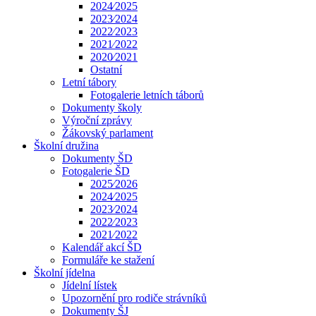
2024⁄2025
2023⁄2024
2022⁄2023
2021⁄2022
2020⁄2021
Ostatní
Letní tábory
Fotogalerie letních táborů
Dokumenty školy
Výroční zprávy
Žákovský parlament
Školní družina
Dokumenty ŠD
Fotogalerie ŠD
2025⁄2026
2024⁄2025
2023⁄2024
2022⁄2023
2021⁄2022
Kalendář akcí ŠD
Formuláře ke stažení
Školní jídelna
Jídelní lístek
Upozornění pro rodiče strávníků
Dokumenty ŠJ