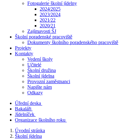
Fotogalerie školní jídelny
2024⁄2025
2023⁄2024
2021⁄22
2020⁄21
Zajímavosti ŠJ
Školní poradenské pracoviště
Dokumenty školního poradenského pracoviště
Projekty
Kontakty
Vedení školy
Učitelé
Školní družina
Školní jídelna
Provozní zaměstnanci
Napište nám
Odkazy
Úřední deska
Bakaláři
Jídelníček
Organizace školního roku
Úvodní stránka
Školní jídelna