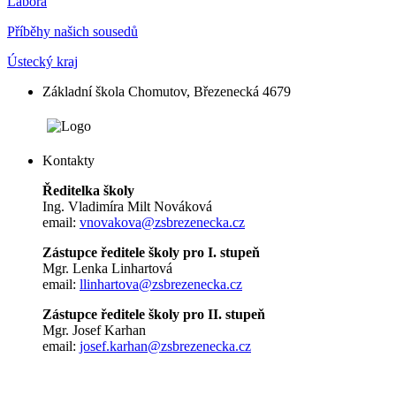
Labora
Příběhy našich sousedů
Ústecký kraj
Základní škola Chomutov, Březenecká 4679
Kontakty
Ředitelka školy
Ing. Vladimíra Milt Nováková
email:
vnovakova@zsbrezenecka.cz
Zástupce ředitele školy pro I. stupeň
Mgr. Lenka Linhartová
email:
llinhartova@zsbrezenecka.cz
Zástupce ředitele školy pro II. stupeň
Mgr. Josef Karhan
email:
josef.karhan@zsbrezenecka.cz