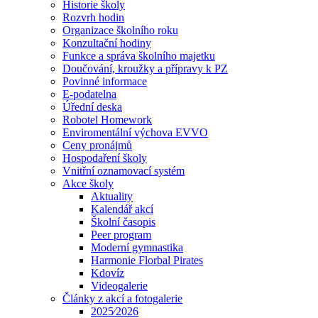
Historie školy
Rozvrh hodin
Organizace školního roku
Konzultační hodiny
Funkce a správa školního majetku
Doučování, kroužky a přípravy k PZ
Povinné informace
E-podatelna
Úřední deska
Robotel Homework
Enviromentální výchova EVVO
Ceny pronájmů
Hospodaření školy
Vnitřní oznamovací systém
Akce školy
Aktuality
Kalendář akcí
Školní časopis
Peer program
Moderní gymnastika
Harmonie Florbal Pirates
Kdovíz
Videogalerie
Články z akcí a fotogalerie
2025⁄2026