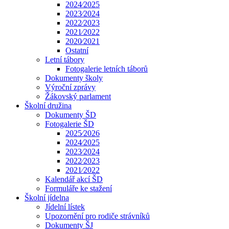
2024⁄2025
2023⁄2024
2022⁄2023
2021⁄2022
2020⁄2021
Ostatní
Letní tábory
Fotogalerie letních táborů
Dokumenty školy
Výroční zprávy
Žákovský parlament
Školní družina
Dokumenty ŠD
Fotogalerie ŠD
2025⁄2026
2024⁄2025
2023⁄2024
2022⁄2023
2021⁄2022
Kalendář akcí ŠD
Formuláře ke stažení
Školní jídelna
Jídelní lístek
Upozornění pro rodiče strávníků
Dokumenty ŠJ