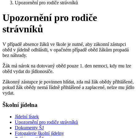
Upozornění pro rodiče strávníků
Upozornění pro rodiče
strávníků
V případě absence žáků ve škole je nutné, aby zákonní zástupci
oběd v jídelně odhlásili, v opačném případě oběd žákům propadá
bez náhrady.
Žák má nárok na dotovaný oběd pouze 1. den nemoci, kdy mu lze
oběd vydat do jídlonosiče.
Zákonný zástupce je povinnen hlídat, zda má žák obědy přihlášené,
pokud žák obědy nemá řádně přihlášené a zaplacené, nelze mu jídlo
vydat.
Školní jídelna
Jídelní lístek
Upozornění pro rodiče strávníků
Dokumenty ŠJ
Fotogalerie školní jídelny