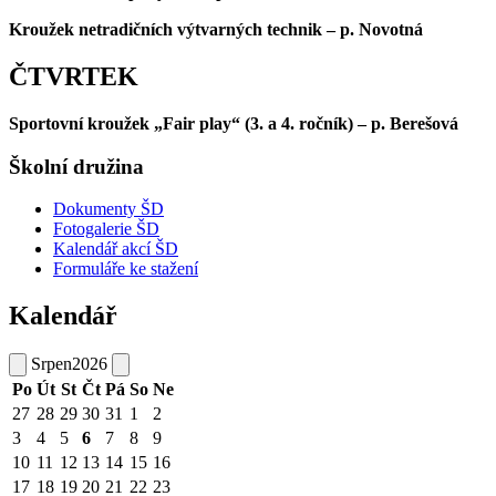
Kroužek netradičních výtvarných technik – p. Novotná
ČTVRTEK
Sportovní kroužek „Fair play“ (3. a 4. ročník) – p. Berešová
Školní družina
Dokumenty ŠD
Fotogalerie ŠD
Kalendář akcí ŠD
Formuláře ke stažení
Kalendář
Srpen
2026
Po
Út
St
Čt
Pá
So
Ne
27
28
29
30
31
1
2
3
4
5
6
7
8
9
10
11
12
13
14
15
16
17
18
19
20
21
22
23