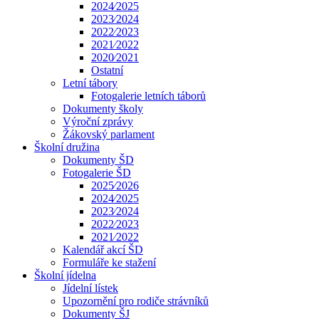
2024⁄2025
2023⁄2024
2022⁄2023
2021⁄2022
2020⁄2021
Ostatní
Letní tábory
Fotogalerie letních táborů
Dokumenty školy
Výroční zprávy
Žákovský parlament
Školní družina
Dokumenty ŠD
Fotogalerie ŠD
2025⁄2026
2024⁄2025
2023⁄2024
2022⁄2023
2021⁄2022
Kalendář akcí ŠD
Formuláře ke stažení
Školní jídelna
Jídelní lístek
Upozornění pro rodiče strávníků
Dokumenty ŠJ