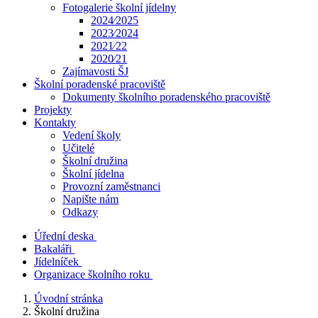
Fotogalerie školní jídelny
2024⁄2025
2023⁄2024
2021⁄22
2020⁄21
Zajímavosti ŠJ
Školní poradenské pracoviště
Dokumenty školního poradenského pracoviště
Projekty
Kontakty
Vedení školy
Učitelé
Školní družina
Školní jídelna
Provozní zaměstnanci
Napište nám
Odkazy
Úřední deska
Bakaláři
Jídelníček
Organizace školního roku
Úvodní stránka
Školní družina