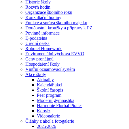
Historie školy
Rozvrh hodin
Organizace školního roku
Konzultační hodiny
Funkce a správa školního majetku
Doučování, kroužky a přípravy k PZ
Povinné informace
E-podatelna
Úřední deska
Robotel Homework
Enviromentální výchova EVVO
Ceny pronájmů
Hospodaření školy
Vnitřní oznamovací systém
Akce školy
Aktuality
Kalendář akcí
Školní časopis
Peer program
Moderní gymnastika
Harmonie Florbal Pirates
Kdovíz
Videogalerie
Články z akcí a fotogalerie
2025⁄2026