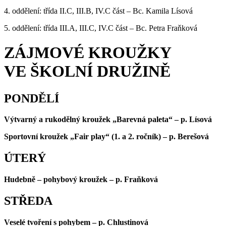
4. oddělení: třída II.C, III.B, IV.C část – Bc. Kamila Lísová
5. oddělení: třída III.A, III.C, IV.C část – Bc. Petra Fraňková
ZÁJMOVÉ KROUŽKY
VE ŠKOLNÍ DRUŽINĚ
PONDĚLÍ
Výtvarný a rukodělný kroužek „Barevná paleta“ – p. Lísová
Sportovní kroužek „Fair play“ (1. a 2. ročník) – p. Berešová
ÚTERÝ
Hudebně – pohybový kroužek – p. Fraňková
STŘEDA
Veselé tvoření s pohybem – p. Chlustinová