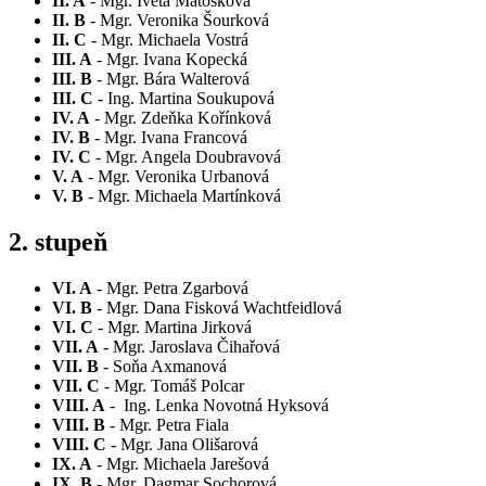
II. A
- Mgr. Iveta Matošková
II. B
- Mgr. Veronika Šourková
II. C
- Mgr. Michaela Vostrá
III. A
- Mgr. Ivana Kopecká
III. B
- Mgr. Bára Walterová
III. C
- Ing. Martina Soukupová
IV. A
- Mgr. Zdeňka Kořínková
IV. B
- Mgr. Ivana Francová
IV. C
- Mgr. Angela Doubravová
V. A
- Mgr. Veronika Urbanová
V. B
- Mgr. Michaela Martínková
2. stupeň
VI. A
- Mgr. Petra Zgarbová
VI. B
- Mgr. Dana Fisková Wachtfeidlová
VI. C
- Mgr. Martina Jirková
VII. A
- Mgr. Jaroslava Čihařová
VII. B
- Soňa Axmanová
VII. C
- Mgr. Tomáš Polcar
VIII. A
- Ing. Lenka Novotná Hyksová
VIII. B
- Mgr. Petra Fiala
VIII. C
- Mgr. Jana Olišarová
IX. A
- Mgr. Michaela Jarešová
IX. B
- Mgr. Dagmar Sochorová