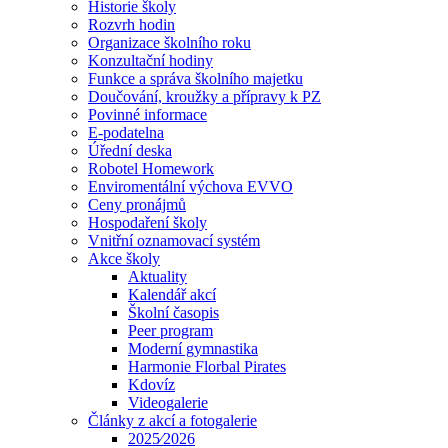
Historie školy
Rozvrh hodin
Organizace školního roku
Konzultační hodiny
Funkce a správa školního majetku
Doučování, kroužky a přípravy k PZ
Povinné informace
E-podatelna
Úřední deska
Robotel Homework
Enviromentální výchova EVVO
Ceny pronájmů
Hospodaření školy
Vnitřní oznamovací systém
Akce školy
Aktuality
Kalendář akcí
Školní časopis
Peer program
Moderní gymnastika
Harmonie Florbal Pirates
Kdovíz
Videogalerie
Články z akcí a fotogalerie
2025⁄2026