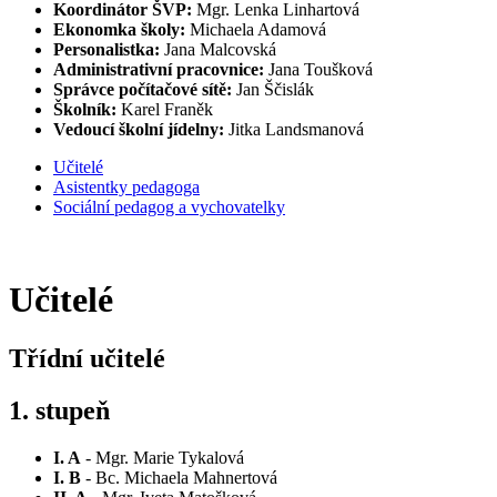
Koordinátor ŠVP:
Mgr. Lenka Linhartová
Ekonomka školy:
Michaela Adamová
Personalistka:
Jana Malcovská
Administrativní pracovnice:
Jana Toušková
Správce počítačové sítě:
Jan Ščislák
Školník:
Karel Franěk
Vedoucí školní jídelny:
Jitka Landsmanová
Učitelé
Asistentky pedagoga
Sociální pedagog a vychovatelky
Učitelé
Třídní učitelé
1. stupeň
I. A
- Mgr. Marie Tykalová
I. B
- Bc. Michaela Mahnertová