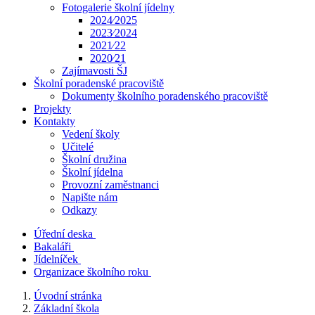
Fotogalerie školní jídelny
2024⁄2025
2023⁄2024
2021⁄22
2020⁄21
Zajímavosti ŠJ
Školní poradenské pracoviště
Dokumenty školního poradenského pracoviště
Projekty
Kontakty
Vedení školy
Učitelé
Školní družina
Školní jídelna
Provozní zaměstnanci
Napište nám
Odkazy
Úřední deska
Bakaláři
Jídelníček
Organizace školního roku
Úvodní stránka
Základní škola