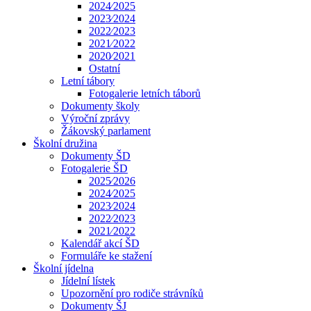
2024⁄2025
2023⁄2024
2022⁄2023
2021⁄2022
2020⁄2021
Ostatní
Letní tábory
Fotogalerie letních táborů
Dokumenty školy
Výroční zprávy
Žákovský parlament
Školní družina
Dokumenty ŠD
Fotogalerie ŠD
2025⁄2026
2024⁄2025
2023⁄2024
2022⁄2023
2021⁄2022
Kalendář akcí ŠD
Formuláře ke stažení
Školní jídelna
Jídelní lístek
Upozornění pro rodiče strávníků
Dokumenty ŠJ