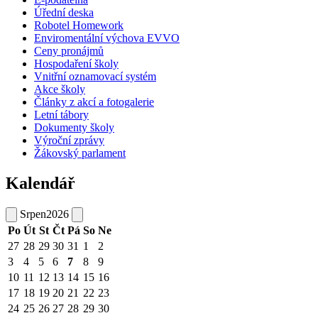
Úřední deska
Robotel Homework
Enviromentální výchova EVVO
Ceny pronájmů
Hospodaření školy
Vnitřní oznamovací systém
Akce školy
Články z akcí a fotogalerie
Letní tábory
Dokumenty školy
Výroční zprávy
Žákovský parlament
Kalendář
Srpen
2026
Po
Út
St
Čt
Pá
So
Ne
27
28
29
30
31
1
2
3
4
5
6
7
8
9
10
11
12
13
14
15
16
17
18
19
20
21
22
23
24
25
26
27
28
29
30