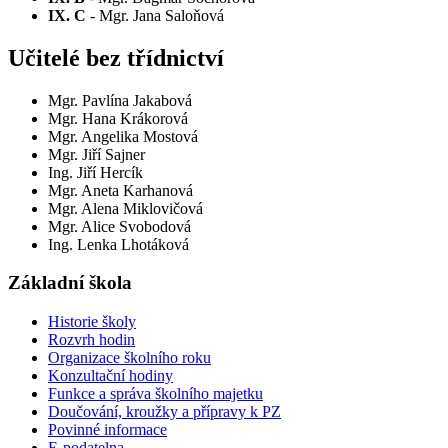
IX. C
- Mgr. Jana Saloňová
Učitelé bez třídnictví
Mgr. Pavlína Jakabová
Mgr. Hana Krákorová
Mgr. Angelika Mostová
Mgr. Jiří Sajner
Ing. Jiří Hercík
Mgr. Aneta Karhanová
Mgr. Alena Miklovičová
Mgr. Alice Svobodová
Ing. Lenka Lhotáková
Základní škola
Historie školy
Rozvrh hodin
Organizace školního roku
Konzultační hodiny
Funkce a správa školního majetku
Doučování, kroužky a přípravy k PZ
Povinné informace
E-podatelna