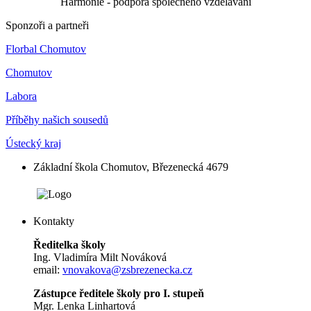
Harmonie - podpora společného vzdělávání
Sponzoři a partneři
Florbal Chomutov
Chomutov
Labora
Příběhy našich sousedů
Ústecký kraj
Základní škola Chomutov, Březenecká 4679
Kontakty
Ředitelka školy
Ing. Vladimíra Milt Nováková
email:
vnovakova@zsbrezenecka.cz
Zástupce ředitele školy pro I. stupeň
Mgr. Lenka Linhartová