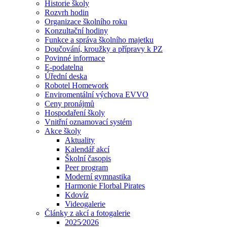
Historie školy
Rozvrh hodin
Organizace školního roku
Konzultační hodiny
Funkce a správa školního majetku
Doučování, kroužky a přípravy k PZ
Povinné informace
E-podatelna
Úřední deska
Robotel Homework
Enviromentální výchova EVVO
Ceny pronájmů
Hospodaření školy
Vnitřní oznamovací systém
Akce školy
Aktuality
Kalendář akcí
Školní časopis
Peer program
Moderní gymnastika
Harmonie Florbal Pirates
Kdovíz
Videogalerie
Články z akcí a fotogalerie
2025⁄2026