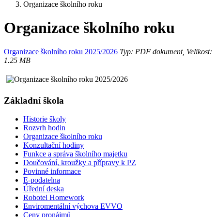
Organizace školního roku
Organizace školního roku
Organizace školního roku 2025/2026
Typ: PDF dokument, Velikost:
1.25 MB
Základní škola
Historie školy
Rozvrh hodin
Organizace školního roku
Konzultační hodiny
Funkce a správa školního majetku
Doučování, kroužky a přípravy k PZ
Povinné informace
E-podatelna
Úřední deska
Robotel Homework
Enviromentální výchova EVVO
Ceny pronájmů