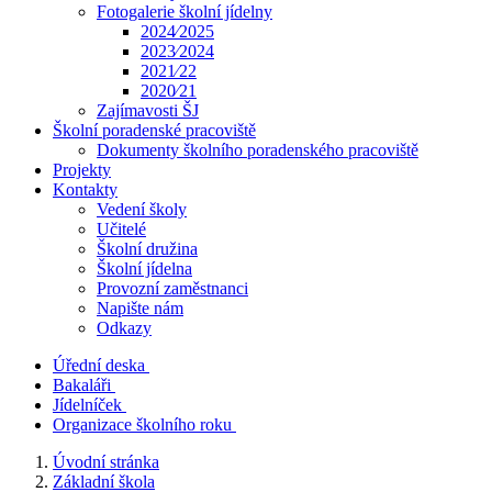
Fotogalerie školní jídelny
2024⁄2025
2023⁄2024
2021⁄22
2020⁄21
Zajímavosti ŠJ
Školní poradenské pracoviště
Dokumenty školního poradenského pracoviště
Projekty
Kontakty
Vedení školy
Učitelé
Školní družina
Školní jídelna
Provozní zaměstnanci
Napište nám
Odkazy
Úřední deska
Bakaláři
Jídelníček
Organizace školního roku
Úvodní stránka
Základní škola