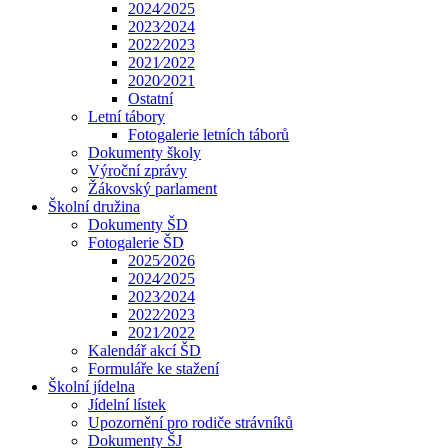
2024⁄2025
2023⁄2024
2022⁄2023
2021⁄2022
2020⁄2021
Ostatní
Letní tábory
Fotogalerie letních táborů
Dokumenty školy
Výroční zprávy
Žákovský parlament
Školní družina
Dokumenty ŠD
Fotogalerie ŠD
2025⁄2026
2024⁄2025
2023⁄2024
2022⁄2023
2021⁄2022
Kalendář akcí ŠD
Formuláře ke stažení
Školní jídelna
Jídelní lístek
Upozornění pro rodiče strávníků
Dokumenty ŠJ