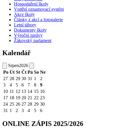
Hospodaření školy
Vnitřní oznamovací systém
Akce školy
Články z akcí a fotogalerie
Letní tábory
Dokumenty školy
Výroční zprávy
Žákovský parlament
Kalendář
Srpen
2026
Po
Út
St
Čt
Pá
So
Ne
27
28
29
30
31
1
2
3
4
5
6
7
8
9
10
11
12
13
14
15
16
17
18
19
20
21
22
23
24
25
26
27
28
29
30
31
1
2
3
4
5
6
ONLINE ZÁPIS 2025/2026