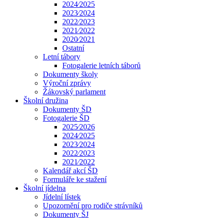
2024⁄2025
2023⁄2024
2022⁄2023
2021⁄2022
2020⁄2021
Ostatní
Letní tábory
Fotogalerie letních táborů
Dokumenty školy
Výroční zprávy
Žákovský parlament
Školní družina
Dokumenty ŠD
Fotogalerie ŠD
2025⁄2026
2024⁄2025
2023⁄2024
2022⁄2023
2021⁄2022
Kalendář akcí ŠD
Formuláře ke stažení
Školní jídelna
Jídelní lístek
Upozornění pro rodiče strávníků
Dokumenty ŠJ