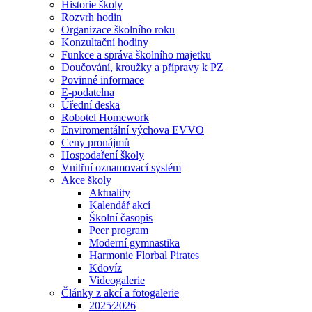
Historie školy
Rozvrh hodin
Organizace školního roku
Konzultační hodiny
Funkce a správa školního majetku
Doučování, kroužky a přípravy k PZ
Povinné informace
E-podatelna
Úřední deska
Robotel Homework
Enviromentální výchova EVVO
Ceny pronájmů
Hospodaření školy
Vnitřní oznamovací systém
Akce školy
Aktuality
Kalendář akcí
Školní časopis
Peer program
Moderní gymnastika
Harmonie Florbal Pirates
Kdovíz
Videogalerie
Články z akcí a fotogalerie
2025⁄2026