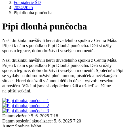
Fotogalerie ŠD
2024/2025
Pipi dlouhá punčocha
Pipi dlouhá punčocha
Naši družinku navštívili herci divadelního spolku z Centra Máta.
Přijeli k nám s pohádkou Pipi Dlouhá punčocha. Děti si užily
spoustu legrace, dobrodružství i veselých momentů.
Naši družinku navštívili herci divadelního spolku z Centra Máta.
Přijeli k nám s pohádkou Pipi Dlouhá punčocha. Děti si užily
spoustu legrace, dobrodružství i veselých momentů. Společně s Pipi
se vydaly na dobrodružství plné humoru, písniček a nečekaných
situací. Herci dokázali vtáhnout děti do děje a vytvořit veselou
atmosféru. Všichni jsme si odpoledne užili a už teď se těšíme
na příští setkání.
Datum vložení:
5. 6. 2025 7:18
Datum poslední aktualizace:
5. 6. 2025 7:20
Autor:
Správce Webu