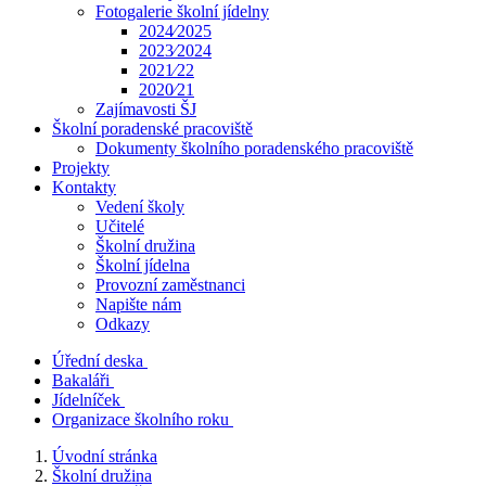
Fotogalerie školní jídelny
2024⁄2025
2023⁄2024
2021⁄22
2020⁄21
Zajímavosti ŠJ
Školní poradenské pracoviště
Dokumenty školního poradenského pracoviště
Projekty
Kontakty
Vedení školy
Učitelé
Školní družina
Školní jídelna
Provozní zaměstnanci
Napište nám
Odkazy
Úřední deska
Bakaláři
Jídelníček
Organizace školního roku
Úvodní stránka
Školní družina