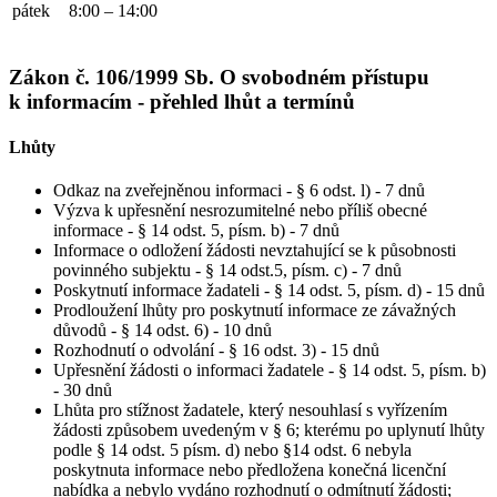
pátek
8:00 – 14:00
Zákon č. 106/1999 Sb. O svobodném přístupu
k informacím - přehled lhůt a termínů
Lhůty
Odkaz na zveřejněnou informaci - § 6 odst. l) - 7 dnů
Výzva k upřesnění nesrozumitelné nebo příliš obecné
informace - § 14 odst. 5, písm. b) - 7 dnů
Informace o odložení žádosti nevztahující se k působnosti
povinného subjektu - § 14 odst.5, písm. c) - 7 dnů
Poskytnutí informace žadateli - § 14 odst. 5, písm. d) - 15 dnů
Prodloužení lhůty pro poskytnutí informace ze závažných
důvodů - § 14 odst. 6) - 10 dnů
Rozhodnutí o odvolání - § 16 odst. 3) - 15 dnů
Upřesnění žádosti o informaci žadatele - § 14 odst. 5, písm. b)
- 30 dnů
Lhůta pro stížnost žadatele, který nesouhlasí s vyřízením
žádosti způsobem uvedeným v § 6; kterému po uplynutí lhůty
podle § 14 odst. 5 písm. d) nebo §14 odst. 6 nebyla
poskytnuta informace nebo předložena konečná licenční
nabídka a nebylo vydáno rozhodnutí o odmítnutí žádosti;