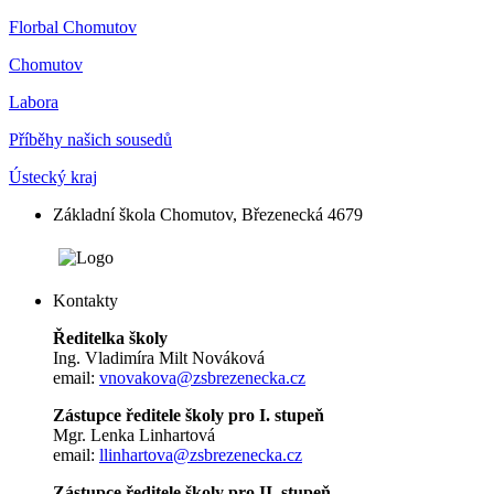
Florbal Chomutov
Chomutov
Labora
Příběhy našich sousedů
Ústecký kraj
Základní škola Chomutov, Březenecká 4679
Kontakty
Ředitelka školy
Ing. Vladimíra Milt Nováková
email:
vnovakova@zsbrezenecka.cz
Zástupce ředitele školy pro I. stupeň
Mgr. Lenka Linhartová
email:
llinhartova@zsbrezenecka.cz
Zástupce ředitele školy pro II. stupeň