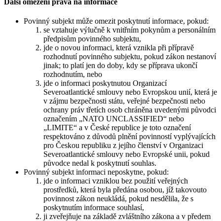
Další omezení práva na informace
Povinný subjekt může omezit poskytnutí informace, pokud:
se vztahuje výlučně k vnitřním pokynům a personálním
předpisům povinného subjektu,
jde o novou informaci, která vznikla při přípravě
rozhodnutí povinného subjektu, pokud zákon nestanoví
jinak; to platí jen do doby, kdy se příprava ukončí
rozhodnutím, nebo
jde o informaci poskytnutou Organizací
Severoatlantické smlouvy nebo Evropskou unií, která je
v zájmu bezpečnosti státu, veřejné bezpečnosti nebo
ochrany práv třetích osob chráněna uvedenými původci
označením „NATO UNCLASSIFIED“ nebo
„LIMITE“ a v České republice je toto označení
respektováno z důvodů plnění povinností vyplývajících
pro Českou republiku z jejího členství v Organizaci
Severoatlantické smlouvy nebo Evropské unii, pokud
původce nedal k poskytnutí souhlas.
Povinný subjekt informaci neposkytne, pokud:
jde o informaci vzniklou bez použití veřejných
prostředků, která byla předána osobou, jíž takovouto
povinnost zákon neukládá, pokud nesdělila, že s
poskytnutím informace souhlasí,
ji zveřejňuje na základě zvláštního zákona a v předem