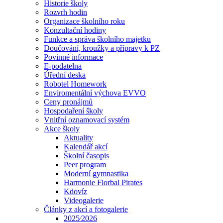
Historie školy
Rozvrh hodin
Organizace školního roku
Konzultační hodiny
Funkce a správa školního majetku
Doučování, kroužky a přípravy k PZ
Povinné informace
E-podatelna
Úřední deska
Robotel Homework
Enviromentální výchova EVVO
Ceny pronájmů
Hospodaření školy
Vnitřní oznamovací systém
Akce školy
Aktuality
Kalendář akcí
Školní časopis
Peer program
Moderní gymnastika
Harmonie Florbal Pirates
Kdovíz
Videogalerie
Články z akcí a fotogalerie
2025⁄2026