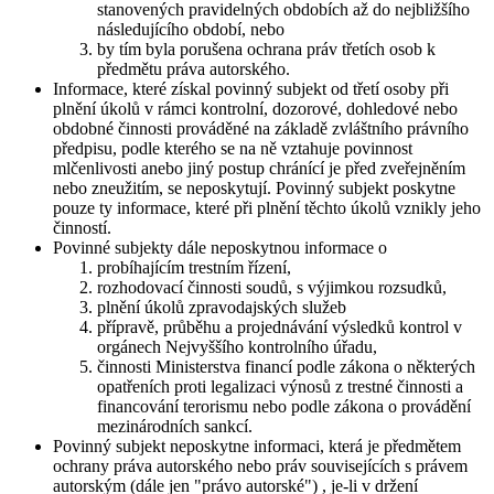
stanovených pravidelných obdobích až do nejbližšího
následujícího období, nebo
by tím byla porušena ochrana práv třetích osob k
předmětu práva autorského.
Informace, které získal povinný subjekt od třetí osoby při
plnění úkolů v rámci kontrolní, dozorové, dohledové nebo
obdobné činnosti prováděné na základě zvláštního právního
předpisu, podle kterého se na ně vztahuje povinnost
mlčenlivosti anebo jiný postup chránící je před zveřejněním
nebo zneužitím, se neposkytují. Povinný subjekt poskytne
pouze ty informace, které při plnění těchto úkolů vznikly jeho
činností.
Povinné subjekty dále neposkytnou informace o
probíhajícím trestním řízení,
rozhodovací činnosti soudů, s výjimkou rozsudků,
plnění úkolů zpravodajských služeb
přípravě, průběhu a projednávání výsledků kontrol v
orgánech Nejvyššího kontrolního úřadu,
činnosti Ministerstva financí podle zákona o některých
opatřeních proti legalizaci výnosů z trestné činnosti a
financování terorismu nebo podle zákona o provádění
mezinárodních sankcí.
Povinný subjekt neposkytne informaci, která je předmětem
ochrany práva autorského nebo práv souvisejících s právem
autorským (dále jen "právo autorské") , je-li v držení