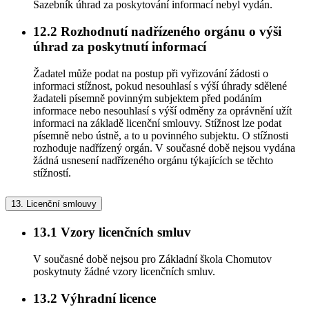
Sazebník úhrad za poskytování informací nebyl vydán.
12.2
Rozhodnutí nadřízeného orgánu o výši
úhrad za poskytnutí informací
Žadatel může podat na postup při vyřizování žádosti o
informaci stížnost, pokud nesouhlasí s výší úhrady sdělené
žadateli písemně povinným subjektem před podáním
informace nebo nesouhlasí s výší odměny za oprávnění užít
informaci na základě licenční smlouvy. Stížnost lze podat
písemně nebo ústně, a to u povinného subjektu. O stížnosti
rozhoduje nadřízený orgán. V současné době nejsou vydána
žádná usnesení nadřízeného orgánu týkajících se těchto
stížností.
13.
Licenční smlouvy
13.1
Vzory licenčních smluv
V současné době nejsou pro Základní škola Chomutov
poskytnuty žádné vzory licenčních smluv.
13.2
Výhradní licence