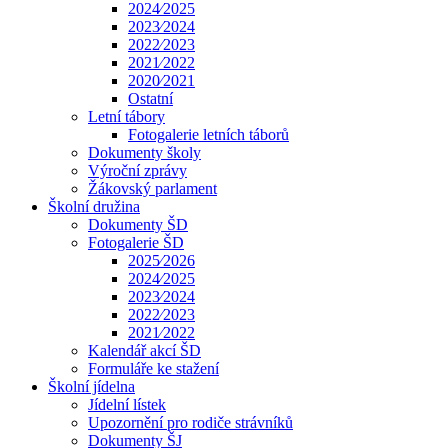
2024⁄2025
2023⁄2024
2022⁄2023
2021⁄2022
2020⁄2021
Ostatní
Letní tábory
Fotogalerie letních táborů
Dokumenty školy
Výroční zprávy
Žákovský parlament
Školní družina
Dokumenty ŠD
Fotogalerie ŠD
2025⁄2026
2024⁄2025
2023⁄2024
2022⁄2023
2021⁄2022
Kalendář akcí ŠD
Formuláře ke stažení
Školní jídelna
Jídelní lístek
Upozornění pro rodiče strávníků
Dokumenty ŠJ