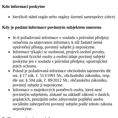
Kdo informaci poskytne
kterýkoli státní orgán nebo orgány územní samosprávy (obce)
Kdy je podání informace povinným subjektem omezeno
Je-li požadovaná informace v souladu s právními předpisy
označena za utajovanou informaci, k níž žadatel nemá
oprávněný přístup, povinný subjekt ji neposkytne.
Informace týkající se osobnosti, projevů osobní povahy,
soukromí fyzické osoby a osobní údaje povinný subjekt
poskytne jen v souladu s právními předpisy, upravujícími
jejich ochranu.
Pokud je požadovaná informace obchodním tajemstvím dle
ust. § 17 zák. č. 513/1991 Sb., obchodního zákoníku, resp.
dle ust. § 504 zák. č. 89/2012 Sb., občanského zákoníku,
povinný subjekt ji neposkytne.
Informace o majetkových poměrech osoby, která není
povinným subjektem, získané na základě zákonů o daních,
poplatcích, penzijním nebo zdravotním pojištění anebo
sociálním zabezpečení povinný subjekt podle tohoto zákona
neposkytne.