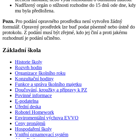
Nadřízený orgán o stížnosti rozhodne do 15 dnů ode dne, kdy
mu byla předložena.
Pozn.
Pro podání opravného prostředku není vytvořen žádný
formulář. Opravný prostředek lze buď podat písemně nebo ústně do
protokolu. Z podání musí být zřejmé, kdo jej činí a proti jakému
rozhodnutí je podání učiněno.
Základní škola
Historie školy
Rozvrh hodin
Organizace školního roku
Konzultační hodiny
Funkce a správa školního majetku
Doučování, kroužky a přípravy k PZ
Povinné informace
E-podatelna
Úřední deska
Robotel Homework
Enviromentální výchova EVVO
Ceny pronájmů
Hospodaření školy
Vnitřní oznamovací systém