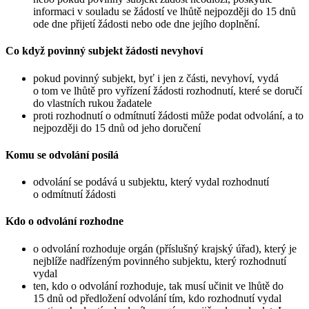
informaci v souladu se žádostí ve lhůtě nejpozději do 15 dnů
ode dne přijetí žádosti nebo ode dne jejího doplnění.
Co když povinný subjekt žádosti nevyhoví
pokud povinný subjekt, byť i jen z části, nevyhoví, vydá
o tom ve lhůtě pro vyřízení žádosti rozhodnutí, které se doručí
do vlastních rukou žadatele
proti rozhodnutí o odmítnutí žádosti může podat odvolání, a to
nejpozději do 15 dnů od jeho doručení
Komu se odvolání posílá
odvolání se podává u subjektu, který vydal rozhodnutí
o odmítnutí žádosti
Kdo o odvolání rozhodne
o odvolání rozhoduje orgán (příslušný krajský úřad), který je
nejblíže nadřízeným povinného subjektu, který rozhodnutí
vydal
ten, kdo o odvolání rozhoduje, tak musí učinit ve lhůtě do
15 dnů od předložení odvolání tím, kdo rozhodnutí vydal