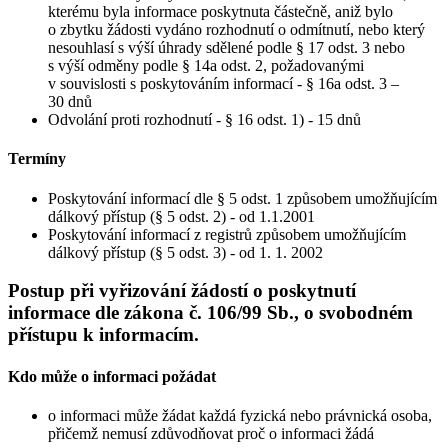
kterému byla informace poskytnuta částečně, aniž bylo
o zbytku žádosti vydáno rozhodnutí o odmítnutí, nebo který
nesouhlasí s výší úhrady sdělené podle § 17 odst. 3 nebo
s výší odměny podle § 14a odst. 2, požadovanými
v souvislosti s poskytováním informací - § 16a odst. 3 –
30 dnů
Odvolání proti rozhodnutí - § 16 odst. 1) - 15 dnů
Termíny
Poskytování informací dle § 5 odst. 1 způsobem umožňujícím
dálkový přístup (§ 5 odst. 2) - od 1.1.2001
Poskytování informací z registrů způsobem umožňujícím
dálkový přístup (§ 5 odst. 3) - od 1. 1. 2002
Postup při vyřizování žádostí o poskytnutí
informace dle zákona č. 106/99 Sb., o svobodném
přístupu k informacím.
Kdo může o informaci požádat
o informaci může žádat každá fyzická nebo právnická osoba,
přičemž nemusí zdůvodňovat proč o informaci žádá