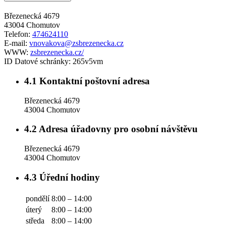
Březenecká 4679
43004 Chomutov
Telefon:
474624110
E-mail:
vnovakova@zsbrezenecka.cz
WWW:
zsbrezenecka.cz/
ID Datové schránky:
265v5vm
4.1
Kontaktní poštovní adresa
Březenecká 4679
43004 Chomutov
4.2
Adresa úřadovny pro osobní návštěvu
Březenecká 4679
43004 Chomutov
4.3
Úřední hodiny
pondělí
8:00 – 14:00
úterý
8:00 – 14:00
středa
8:00 – 14:00