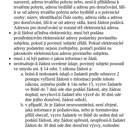
narození, adresu trvalého pobytu nebo, není-li přihlášena k
trvalému pobytu, adresu bydliště a adresu pro doručování, liší-
li se od adresy trvalého pobytu nebo bydliště a u právnické
osoby: název, identifikační číslo osoby, adresu sídla a adresu
pro doručování, liší-li se od adresy sídla, která žádost podává.
Adresou pro doručování se rozumí též elektronická adresa.
je-li žádost učiněna elektronicky, musí být podána
prostřednictvím elektronické adresy podatelny povinného
subjektu, pokud ji povinný subjekt zřídil. Pokud elektronické
adresy podatelny nejsou zveřejněny, postačí podání na
jakoukoliv elektronickou adresu povinného subjektu.
musí z ní být patrno o jakou informaci se žádá.
neobsahuje-li žádost uvedené údaje, povinný subjekt posoudí
ve smyslu ust. § 14 odst. 5 zákona žádost a:
brání-li nedostatek údajů o žadateli podle odstavce 2
postupu vyřízení žádosti o informaci podle tohoto
zákona, zejména podle § 14a nebo 15, vyzve žadatele
ve lhůtě do 7 dnů ode dne podání žádosti, aby žádost
doplnil; nevyhoví-li žadatel této výzvě do 30 dnů ode
dne jejího doručení, žádost odloží,
v případě, že je žádost nesrozumitelná, není zřejmé,
jaká informace je požadována, nebo je formulována
příliš obecně, vyzve žadatele ve lhůtě do sedmi dnů od
podání žádosti, aby žádost upřesnil, neupřesní-li žadatel
žádost do 30 dnů ode dne doručení výzvy, rozhodne