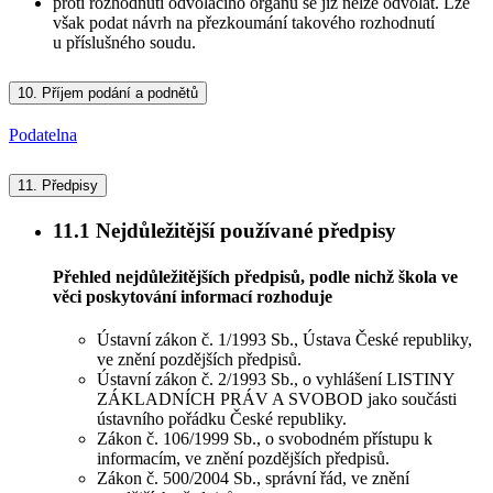
proti rozhodnutí odvolacího orgánu se již nelze odvolat. Lze
však podat návrh na přezkoumání takového rozhodnutí
u příslušného soudu.
10.
Příjem podání a podnětů
Podatelna
11.
Předpisy
11.1
Nejdůležitější používané předpisy
Přehled nejdůležitějších předpisů, podle nichž škola ve
věci poskytování informací rozhoduje
Ústavní zákon č. 1/1993 Sb., Ústava České republiky,
ve znění pozdějších předpisů.
Ústavní zákon č. 2/1993 Sb., o vyhlášení LISTINY
ZÁKLADNÍCH PRÁV A SVOBOD jako součásti
ústavního pořádku České republiky.
Zákon č. 106/1999 Sb., o svobodném přístupu k
informacím, ve znění pozdějších předpisů.
Zákon č. 500/2004 Sb., správní řád, ve znění