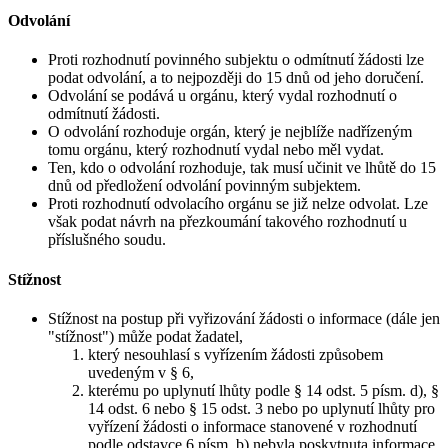
Odvolání
Proti rozhodnutí povinného subjektu o odmítnutí žádosti lze
podat odvolání, a to nejpozději do 15 dnů od jeho doručení.
Odvolání se podává u orgánu, který vydal rozhodnutí o
odmítnutí žádosti.
O odvolání rozhoduje orgán, který je nejblíže nadřízeným
tomu orgánu, který rozhodnutí vydal nebo měl vydat.
Ten, kdo o odvolání rozhoduje, tak musí učinit ve lhůtě do 15
dnů od předložení odvolání povinným subjektem.
Proti rozhodnutí odvolacího orgánu se již nelze odvolat. Lze
však podat návrh na přezkoumání takového rozhodnutí u
příslušného soudu.
Stížnost
Stížnost na postup při vyřizování žádosti o informace (dále jen
"stížnost") může podat žadatel,
který nesouhlasí s vyřízením žádosti způsobem
uvedeným v § 6,
kterému po uplynutí lhůty podle § 14 odst. 5 písm. d), §
14 odst. 6 nebo § 15 odst. 3 nebo po uplynutí lhůty pro
vyřízení žádosti o informace stanovené v rozhodnutí
podle odstavce 6 písm. b) nebyla poskytnuta informace