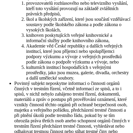
provozovatelů rozhlasového nebo televizního vysílání,
kteří toto vysílání provozují na základě zvláštních
právních předpisů,
škol a školských zařízení, které jsou součástí vzdělávací
soustavy podle školského zákona a podle zákona o
vysokých školách,
knihoven poskytujících veřejné knihovnické a
informační služby podle knihovního zákona,
Akademie věd České republiky a dalších veřejných
institucí, které jsou příjemci nebo spolupříjemci
podpory výzkumu a vývoje z veřejných prostředků
podle zákona o podpoře výzkumu a vývoje, nebo
kulturních institucí hospodařících s veřejnými
prostředky, jako jsou muzea, galerie, divadla, orchestry
a další umělecké soubory.
Povinný subjekt neposkytne informaci o činnosti orgánů
činných v trestním řízení, včetně informací ze spisů, a to i
spisů, v nichž nebylo zahájeno trestní řízení, dokumentů,
materiálů a zpráv o postupu při prověřování oznámení, které
vznikly činností těchto orgánů při ochraně bezpečnosti osob,
majetku a veřejného pořádku, předcházení trestné činnosti a
při plnění úkolů podle trestního řádu, pokud by se tím
ohrozila práva třetích osob anebo schopnost orgánů činných v
trestním řízení předcházet trestné činnosti, vyhledávat nebo
odhalovat trestnou činnost nebo stíhat trestné činy nebo