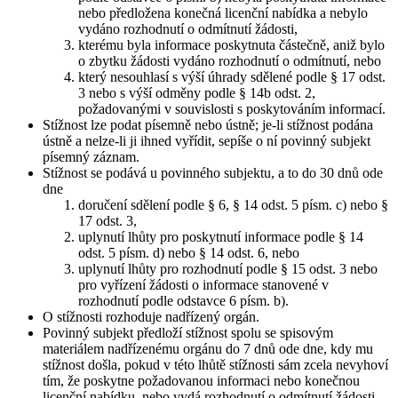
nebo předložena konečná licenční nabídka a nebylo
vydáno rozhodnutí o odmítnutí žádosti,
kterému byla informace poskytnuta částečně, aniž bylo
o zbytku žádosti vydáno rozhodnutí o odmítnutí, nebo
který nesouhlasí s výší úhrady sdělené podle § 17 odst.
3 nebo s výší odměny podle § 14b odst. 2,
požadovanými v souvislosti s poskytováním informací.
Stížnost lze podat písemně nebo ústně; je-li stížnost podána
ústně a nelze-li ji ihned vyřídit, sepíše o ní povinný subjekt
písemný záznam.
Stížnost se podává u povinného subjektu, a to do 30 dnů ode
dne
doručení sdělení podle § 6, § 14 odst. 5 písm. c) nebo §
17 odst. 3,
uplynutí lhůty pro poskytnutí informace podle § 14
odst. 5 písm. d) nebo § 14 odst. 6, nebo
uplynutí lhůty pro rozhodnutí podle § 15 odst. 3 nebo
pro vyřízení žádosti o informace stanovené v
rozhodnutí podle odstavce 6 písm. b).
O stížnosti rozhoduje nadřízený orgán.
Povinný subjekt předloží stížnost spolu se spisovým
materiálem nadřízenému orgánu do 7 dnů ode dne, kdy mu
stížnost došla, pokud v této lhůtě stížnosti sám zcela nevyhoví
tím, že poskytne požadovanou informaci nebo konečnou
licenční nabídku, nebo vydá rozhodnutí o odmítnutí žádosti.