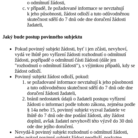
o odmítnutí žádosti,
v případě, že požadované informace se nevztahují
k jeho působnosti, žádost odloží a tuto odůvodněnou
skutečnost sdělí do 7 dnů ode dne doručení žádosti
žadateli,
Jaký bude postup povinného subjektu
Pokud povinný subjekt žádosti, byť i jen zčásti, nevyhoví,
vydá ve lhůtě pro vyřízení žádosti rozhodnutí o odmítnutí
žádosti, popřípadě o odmítnutí části žádosti (dále jen
"rozhodnutí o odmítnutí žádosti"), s výjimkou případů, kdy se
žádost odloží.
Povinný subjekt žádost odloží, pokud:
se požadované informace nevztahují k jeho působnosti
a tuto odůvodněnou skutečnost sdělí do 7 dnů ode dne
doručení žádosti žadateli,
bránil nedostatek údajů o žadateli postupu vyřízení
žádosti o informaci podle tohoto zákona, zejména podle
§ 14a nebo 15, povinný subjekt vyzval žadatele ve
lhůtě do 7 dnů ode dne podání žádosti, aby žádost
doplnil, avšak žadatel nevyhověl této výzvě do 30 dnů
ode dne jejího doručení.
Nevydá-li povinný subjekt rozhodnutí o odmítnutí žádosti,
nebo pokud povinný subjekt žádost neodloží, poskytne