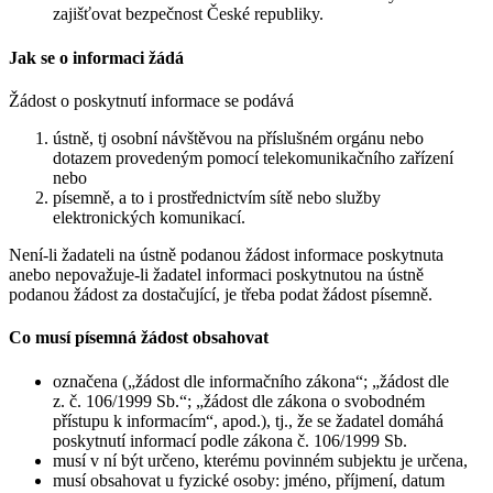
zajišťovat bezpečnost České republiky.
Jak se o informaci žádá
Žádost o poskytnutí informace se podává
ústně, tj osobní návštěvou na příslušném orgánu nebo
dotazem provedeným pomocí telekomunikačního zařízení
nebo
písemně, a to i prostřednictvím sítě nebo služby
elektronických komunikací.
Není-li žadateli na ústně podanou žádost informace poskytnuta
anebo nepovažuje-li žadatel informaci poskytnutou na ústně
podanou žádost za dostačující, je třeba podat žádost písemně.
Co musí písemná žádost obsahovat
označena („žádost dle informačního zákona“; „žádost dle
z. č. 106/1999 Sb.“; „žádost dle zákona o svobodném
přístupu k informacím“, apod.), tj., že se žadatel domáhá
poskytnutí informací podle zákona č. 106/1999 Sb.
musí v ní být určeno, kterému povinném subjektu je určena,
musí obsahovat u fyzické osoby: jméno, příjmení, datum