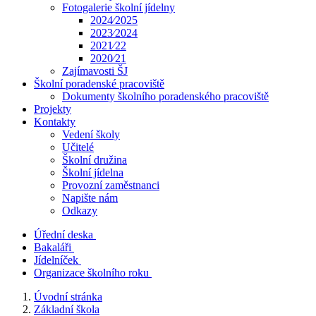
Fotogalerie školní jídelny
2024⁄2025
2023⁄2024
2021⁄22
2020⁄21
Zajímavosti ŠJ
Školní poradenské pracoviště
Dokumenty školního poradenského pracoviště
Projekty
Kontakty
Vedení školy
Učitelé
Školní družina
Školní jídelna
Provozní zaměstnanci
Napište nám
Odkazy
Úřední deska
Bakaláři
Jídelníček
Organizace školního roku
Úvodní stránka
Základní škola