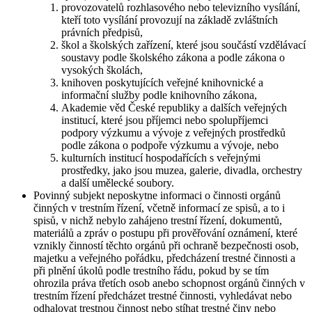
provozovatelů rozhlasového nebo televizního vysílání,
kteří toto vysílání provozují na základě zvláštních
právních předpisů,
škol a školských zařízení, které jsou součástí vzdělávací
soustavy podle školského zákona a podle zákona o
vysokých školách,
knihoven poskytujících veřejné knihovnické a
informační služby podle knihovního zákona,
Akademie věd České republiky a dalších veřejných
institucí, které jsou příjemci nebo spolupříjemci
podpory výzkumu a vývoje z veřejných prostředků
podle zákona o podpoře výzkumu a vývoje, nebo
kulturních institucí hospodařících s veřejnými
prostředky, jako jsou muzea, galerie, divadla, orchestry
a další umělecké soubory.
Povinný subjekt neposkytne informaci o činnosti orgánů
činných v trestním řízení, včetně informací ze spisů, a to i
spisů, v nichž nebylo zahájeno trestní řízení, dokumentů,
materiálů a zpráv o postupu při prověřování oznámení, které
vznikly činností těchto orgánů při ochraně bezpečnosti osob,
majetku a veřejného pořádku, předcházení trestné činnosti a
při plnění úkolů podle trestního řádu, pokud by se tím
ohrozila práva třetích osob anebo schopnost orgánů činných v
trestním řízení předcházet trestné činnosti, vyhledávat nebo
odhalovat trestnou činnost nebo stíhat trestné činy nebo