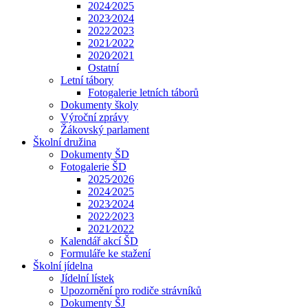
2024⁄2025
2023⁄2024
2022⁄2023
2021⁄2022
2020⁄2021
Ostatní
Letní tábory
Fotogalerie letních táborů
Dokumenty školy
Výroční zprávy
Žákovský parlament
Školní družina
Dokumenty ŠD
Fotogalerie ŠD
2025⁄2026
2024⁄2025
2023⁄2024
2022⁄2023
2021⁄2022
Kalendář akcí ŠD
Formuláře ke stažení
Školní jídelna
Jídelní lístek
Upozornění pro rodiče strávníků
Dokumenty ŠJ