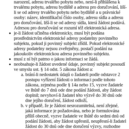
narození, adresu trvalého pobytu nebo, není-li přihlášena k
trvalému pobytu, adresu bydliště a adresu pro doručování, liší-
li se od adresy trvalého pobytu nebo bydliště a u právnické
osoby: název, identifikační číslo osoby, adresu sídla a adresu
pro doručování, liší-li se od adresy sídla, která žádost podává.
Adresou pro doručování se rozumí též elektronická adresa.
je-li žádost učiněna elektronicky, musí být podána
prostřednictvím elektronické adresy podatelny povinného
subjektu, pokud ji povinný subjekt zřídil. Pokud elektronické
adresy podatelny nejsou zveřejněny, postačí podání na
jakoukoliv elektronickou adresu povinného subjektu.
musí z ní být patrno o jakou informaci se žádá.
neobsahuje-li žádost uvedené údaje, povinný subjekt posoudí
ve smyslu ust. § 14 odst. 5 zákona žádost a:
brání-li nedostatek údajů o žadateli podle odstavce 2
postupu vyřízení žádosti o informaci podle tohoto
zákona, zejména podle § 14a nebo 15, vyzve žadatele
ve lhůtě do 7 dnů ode dne podání žádosti, aby žádost
doplnil; nevyhoví-li žadatel této výzvě do 30 dnů ode
dne jejího doručení, žádost odloží,
v případě, že je žádost nesrozumitelná, není zřejmé,
jaká informace je požadována, nebo je formulována
příliš obecně, vyzve žadatele ve lhůtě do sedmi dnů od
podání žádosti, aby žádost upřesnil, neupřesní-li žadatel
žádost do 30 dnů ode dne doručení výzvy, rozhodne