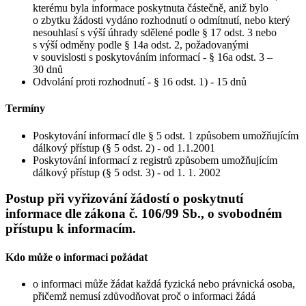
kterému byla informace poskytnuta částečně, aniž bylo
o zbytku žádosti vydáno rozhodnutí o odmítnutí, nebo který
nesouhlasí s výší úhrady sdělené podle § 17 odst. 3 nebo
s výší odměny podle § 14a odst. 2, požadovanými
v souvislosti s poskytováním informací - § 16a odst. 3 –
30 dnů
Odvolání proti rozhodnutí - § 16 odst. 1) - 15 dnů
Termíny
Poskytování informací dle § 5 odst. 1 způsobem umožňujícím
dálkový přístup (§ 5 odst. 2) - od 1.1.2001
Poskytování informací z registrů způsobem umožňujícím
dálkový přístup (§ 5 odst. 3) - od 1. 1. 2002
Postup při vyřizování žádostí o poskytnutí
informace dle zákona č. 106/99 Sb., o svobodném
přístupu k informacím.
Kdo může o informaci požádat
o informaci může žádat každá fyzická nebo právnická osoba,
přičemž nemusí zdůvodňovat proč o informaci žádá