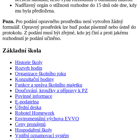
Nadřízený orgán o stížnosti rozhodne do 15 dnů ode dne, kdy
mu byla předložena.
Pozn.
Pro podání opravného prostředku není vytvořen žádný
formulář. Opravný prostředek lze buď podat písemně nebo ústně do
protokolu. Z podání musí být zřejmé, kdo jej činí a proti jakému
rozhodnutí je podání učiněno.
Základní škola
Historie školy
Rozvrh hodin
Organizace školního roku
Konzultační hodiny
Funkce a správa školního majetku
Doučování, kroužky a přípravy k PZ
Povinné informace
E-podatelna
Úřední deska
Robotel Homework
Enviromentální výchova EVVO
Ceny pronájmů
Hospodaření školy
Vnitřní oznamovací systém