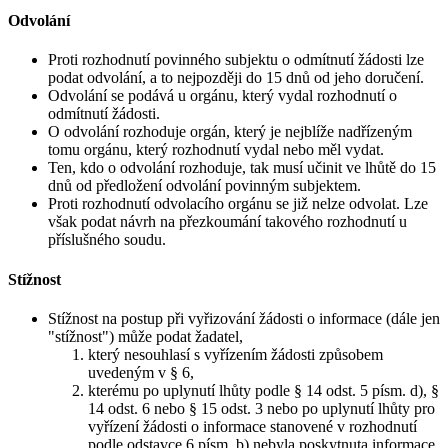
Odvolání
Proti rozhodnutí povinného subjektu o odmítnutí žádosti lze
podat odvolání, a to nejpozději do 15 dnů od jeho doručení.
Odvolání se podává u orgánu, který vydal rozhodnutí o
odmítnutí žádosti.
O odvolání rozhoduje orgán, který je nejblíže nadřízeným
tomu orgánu, který rozhodnutí vydal nebo měl vydat.
Ten, kdo o odvolání rozhoduje, tak musí učinit ve lhůtě do 15
dnů od předložení odvolání povinným subjektem.
Proti rozhodnutí odvolacího orgánu se již nelze odvolat. Lze
však podat návrh na přezkoumání takového rozhodnutí u
příslušného soudu.
Stížnost
Stížnost na postup při vyřizování žádosti o informace (dále jen
"stížnost") může podat žadatel,
který nesouhlasí s vyřízením žádosti způsobem
uvedeným v § 6,
kterému po uplynutí lhůty podle § 14 odst. 5 písm. d), §
14 odst. 6 nebo § 15 odst. 3 nebo po uplynutí lhůty pro
vyřízení žádosti o informace stanovené v rozhodnutí
podle odstavce 6 písm. b) nebyla poskytnuta informace