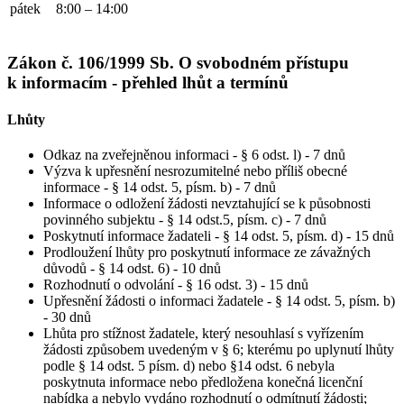
pátek
8:00 – 14:00
Zákon č. 106/1999 Sb. O svobodném přístupu
k informacím - přehled lhůt a termínů
Lhůty
Odkaz na zveřejněnou informaci - § 6 odst. l) - 7 dnů
Výzva k upřesnění nesrozumitelné nebo příliš obecné
informace - § 14 odst. 5, písm. b) - 7 dnů
Informace o odložení žádosti nevztahující se k působnosti
povinného subjektu - § 14 odst.5, písm. c) - 7 dnů
Poskytnutí informace žadateli - § 14 odst. 5, písm. d) - 15 dnů
Prodloužení lhůty pro poskytnutí informace ze závažných
důvodů - § 14 odst. 6) - 10 dnů
Rozhodnutí o odvolání - § 16 odst. 3) - 15 dnů
Upřesnění žádosti o informaci žadatele - § 14 odst. 5, písm. b)
- 30 dnů
Lhůta pro stížnost žadatele, který nesouhlasí s vyřízením
žádosti způsobem uvedeným v § 6; kterému po uplynutí lhůty
podle § 14 odst. 5 písm. d) nebo §14 odst. 6 nebyla
poskytnuta informace nebo předložena konečná licenční
nabídka a nebylo vydáno rozhodnutí o odmítnutí žádosti;