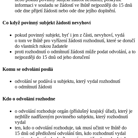
informaci v souladu se žádostí ve lhůtě nejpozději do 15 dnů
ode dne přijetí žádosti nebo ode dne jejího doplnění.
Co když povinný subjekt žádosti nevyhoví
pokud povinný subjekt, byť i jen z části, nevyhoví, vydá
o tom ve lhůtě pro vyřízení žádosti rozhodnutí, které se doručí
do vlastních rukou žadatele
proti rozhodnutí o odmítnutí žádosti může podat odvolání, a to
nejpozději do 15 dnů od jeho doručení
Komu se odvolání posílá
odvolání se podává u subjektu, který vydal rozhodnutí
o odmítnutí žádosti
Kdo o odvolání rozhodne
o odvolání rozhoduje orgán (příslušný krajský úřad), který je
nejblíže nadřízeným povinného subjektu, který rozhodnutí
vydal
ten, kdo o odvolání rozhoduje, tak musí učinit ve lhůtě do
15 dnů od předložení odvolání tím, kdo rozhodnutí vydal