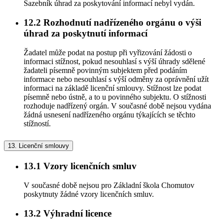
Sazebník úhrad za poskytování informací nebyl vydán.
12.2
Rozhodnutí nadřízeného orgánu o výši
úhrad za poskytnutí informací
Žadatel může podat na postup při vyřizování žádosti o
informaci stížnost, pokud nesouhlasí s výší úhrady sdělené
žadateli písemně povinným subjektem před podáním
informace nebo nesouhlasí s výší odměny za oprávnění užít
informaci na základě licenční smlouvy. Stížnost lze podat
písemně nebo ústně, a to u povinného subjektu. O stížnosti
rozhoduje nadřízený orgán. V současné době nejsou vydána
žádná usnesení nadřízeného orgánu týkajících se těchto
stížností.
13.
Licenční smlouvy
13.1
Vzory licenčních smluv
V současné době nejsou pro Základní škola Chomutov
poskytnuty žádné vzory licenčních smluv.
13.2
Výhradní licence