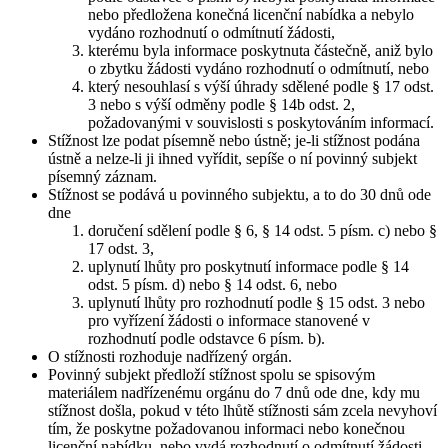
nebo předložena konečná licenční nabídka a nebylo
vydáno rozhodnutí o odmítnutí žádosti,
kterému byla informace poskytnuta částečně, aniž bylo
o zbytku žádosti vydáno rozhodnutí o odmítnutí, nebo
který nesouhlasí s výší úhrady sdělené podle § 17 odst.
3 nebo s výší odměny podle § 14b odst. 2,
požadovanými v souvislosti s poskytováním informací.
Stížnost lze podat písemně nebo ústně; je-li stížnost podána
ústně a nelze-li ji ihned vyřídit, sepíše o ní povinný subjekt
písemný záznam.
Stížnost se podává u povinného subjektu, a to do 30 dnů ode
dne
doručení sdělení podle § 6, § 14 odst. 5 písm. c) nebo §
17 odst. 3,
uplynutí lhůty pro poskytnutí informace podle § 14
odst. 5 písm. d) nebo § 14 odst. 6, nebo
uplynutí lhůty pro rozhodnutí podle § 15 odst. 3 nebo
pro vyřízení žádosti o informace stanovené v
rozhodnutí podle odstavce 6 písm. b).
O stížnosti rozhoduje nadřízený orgán.
Povinný subjekt předloží stížnost spolu se spisovým
materiálem nadřízenému orgánu do 7 dnů ode dne, kdy mu
stížnost došla, pokud v této lhůtě stížnosti sám zcela nevyhoví
tím, že poskytne požadovanou informaci nebo konečnou
licenční nabídku, nebo vydá rozhodnutí o odmítnutí žádosti.