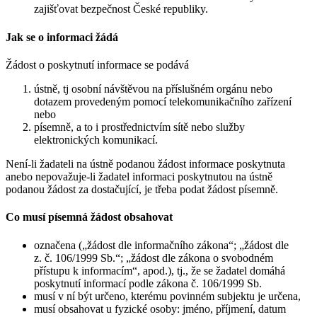
zajišťovat bezpečnost České republiky.
Jak se o informaci žádá
Žádost o poskytnutí informace se podává
ústně, tj osobní návštěvou na příslušném orgánu nebo
dotazem provedeným pomocí telekomunikačního zařízení
nebo
písemně, a to i prostřednictvím sítě nebo služby
elektronických komunikací.
Není-li žadateli na ústně podanou žádost informace poskytnuta
anebo nepovažuje-li žadatel informaci poskytnutou na ústně
podanou žádost za dostačující, je třeba podat žádost písemně.
Co musí písemná žádost obsahovat
označena („žádost dle informačního zákona“; „žádost dle
z. č. 106/1999 Sb.“; „žádost dle zákona o svobodném
přístupu k informacím“, apod.), tj., že se žadatel domáhá
poskytnutí informací podle zákona č. 106/1999 Sb.
musí v ní být určeno, kterému povinném subjektu je určena,
musí obsahovat u fyzické osoby: jméno, příjmení, datum