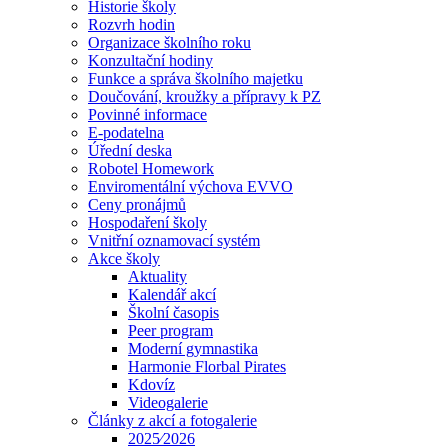
Historie školy
Rozvrh hodin
Organizace školního roku
Konzultační hodiny
Funkce a správa školního majetku
Doučování, kroužky a přípravy k PZ
Povinné informace
E-podatelna
Úřední deska
Robotel Homework
Enviromentální výchova EVVO
Ceny pronájmů
Hospodaření školy
Vnitřní oznamovací systém
Akce školy
Aktuality
Kalendář akcí
Školní časopis
Peer program
Moderní gymnastika
Harmonie Florbal Pirates
Kdovíz
Videogalerie
Články z akcí a fotogalerie
2025⁄2026