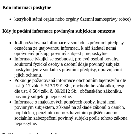
Kdo informaci poskytne
kterýkoli státní orgán nebo orgány územní samosprávy (obce)
Kdy je podání informace povinným subjektem omezeno
Je-li požadovaná informace v souladu s právními předpisy
označena za utajovanou informaci, k níž žadatel nemá
oprávněný přístup, povinný subjekt ji neposkytne.
Informace týkající se osobnosti, projevů osobní povahy,
soukromí fyzické osoby a osobní údaje povinný subjekt
poskytne jen v souladu s právními předpisy, upravujícími
jejich ochranu.
Pokud je požadovaná informace obchodním tajemstvím dle
ust. § 17 zák. č. 513/1991 Sb., obchodního zákoníku, resp.
dle ust. § 504 zák. č. 89/2012 Sb., občanského zákoníku,
povinný subjekt ji neposkytne.
Informace o majetkových poměrech osoby, která není
povinným subjektem, získané na základě zákonů o daních,
poplatcích, penzijním nebo zdravotním pojištění anebo
sociálním zabezpečení povinný subjekt podle tohoto zákona
neposkytne.