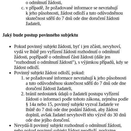
o odmítnutí žádosti,
v případě, že požadované informace se nevztahují
k jeho působnosti, žádost odloží a tuto odůvodněnou
skutečnost sdělí do 7 dnů ode dne doručení žádosti
žadateli,
Jaký bude postup povinného subjektu
Pokud povinný subjekt žádosti, byť i jen zčásti, nevyhoví,
vydá ve lhůtě pro vyřízení žádosti rozhodnutí o odmítnutí
žádosti, popřípadě o odmítnutí části žádosti (dále jen
"rozhodnutí o odmítnutí žádosti"), s výjimkou případů, kdy se
žádost odloží.
Povinný subjekt žádost odloží, pokud:
se požadované informace nevztahují k jeho působnosti
a tuto odůvodněnou skutečnost sdělí do 7 dnů ode dne
doručení žádosti žadateli,
bránil nedostatek údajů o žadateli postupu vyřízení
žádosti o informaci podle tohoto zákona, zejména podle
§ 14a nebo 15, povinný subjekt vyzval žadatele ve
lhůtě do 7 dnů ode dne podání žádosti, aby žádost
doplnil, avšak žadatel nevyhověl této výzvě do 30 dnů
ode dne jejího doručení.
Nevydá-li povinný subjekt rozhodnutí o odmítnutí žádosti,
nebo pokud povinný subjekt žádost neodloží, poskytne