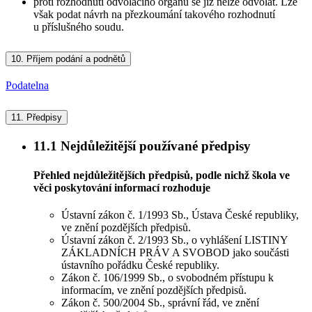
proti rozhodnutí odvolacího orgánu se již nelze odvolat. Lze
však podat návrh na přezkoumání takového rozhodnutí
u příslušného soudu.
10.
Příjem podání a podnětů
Podatelna
11.
Předpisy
11.1
Nejdůležitější používané předpisy
Přehled nejdůležitějších předpisů, podle nichž škola ve
věci poskytování informací rozhoduje
Ústavní zákon č. 1/1993 Sb., Ústava České republiky,
ve znění pozdějších předpisů.
Ústavní zákon č. 2/1993 Sb., o vyhlášení LISTINY
ZÁKLADNÍCH PRÁV A SVOBOD jako součásti
ústavního pořádku České republiky.
Zákon č. 106/1999 Sb., o svobodném přístupu k
informacím, ve znění pozdějších předpisů.
Zákon č. 500/2004 Sb., správní řád, ve znění