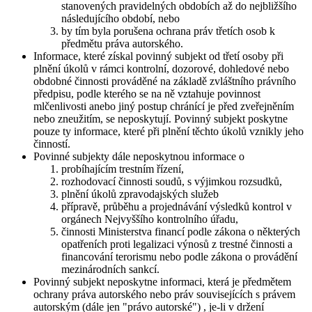
stanovených pravidelných obdobích až do nejbližšího
následujícího období, nebo
by tím byla porušena ochrana práv třetích osob k
předmětu práva autorského.
Informace, které získal povinný subjekt od třetí osoby při
plnění úkolů v rámci kontrolní, dozorové, dohledové nebo
obdobné činnosti prováděné na základě zvláštního právního
předpisu, podle kterého se na ně vztahuje povinnost
mlčenlivosti anebo jiný postup chránící je před zveřejněním
nebo zneužitím, se neposkytují. Povinný subjekt poskytne
pouze ty informace, které při plnění těchto úkolů vznikly jeho
činností.
Povinné subjekty dále neposkytnou informace o
probíhajícím trestním řízení,
rozhodovací činnosti soudů, s výjimkou rozsudků,
plnění úkolů zpravodajských služeb
přípravě, průběhu a projednávání výsledků kontrol v
orgánech Nejvyššího kontrolního úřadu,
činnosti Ministerstva financí podle zákona o některých
opatřeních proti legalizaci výnosů z trestné činnosti a
financování terorismu nebo podle zákona o provádění
mezinárodních sankcí.
Povinný subjekt neposkytne informaci, která je předmětem
ochrany práva autorského nebo práv souvisejících s právem
autorským (dále jen "právo autorské") , je-li v držení