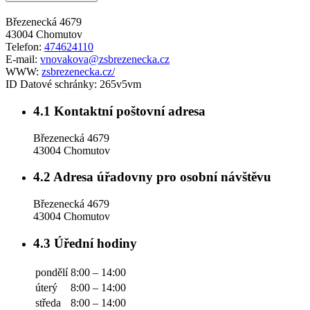
Březenecká 4679
43004 Chomutov
Telefon:
474624110
E-mail:
vnovakova@zsbrezenecka.cz
WWW:
zsbrezenecka.cz/
ID Datové schránky:
265v5vm
4.1
Kontaktní poštovní adresa
Březenecká 4679
43004 Chomutov
4.2
Adresa úřadovny pro osobní návštěvu
Březenecká 4679
43004 Chomutov
4.3
Úřední hodiny
pondělí
8:00 – 14:00
úterý
8:00 – 14:00
středa
8:00 – 14:00