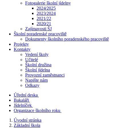
Fotogalerie školní jídelny
2024⁄2025
2023⁄2024
2021⁄22
2020⁄21
Zajímavosti ŠJ
Školní poradenské pracoviště
Dokumenty školního poradenského pracoviště
Projekty
Kontakty
Vedení školy
Učitelé
Školní družina
Školní jídelna
Provozní zaměstnanci
Napište nám
Odkazy
Úřední deska
Bakaláři
Jídelníček
Organizace školního roku
Úvodní stránka
Základní škola