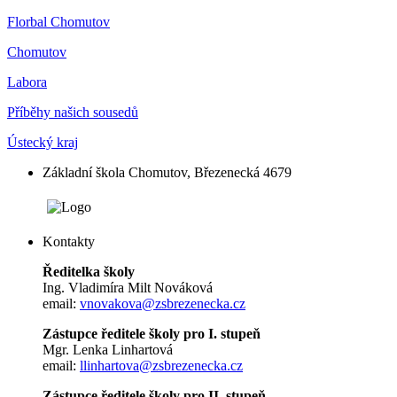
Florbal Chomutov
Chomutov
Labora
Příběhy našich sousedů
Ústecký kraj
Základní škola Chomutov, Březenecká 4679
Kontakty
Ředitelka školy
Ing. Vladimíra Milt Nováková
email:
vnovakova@zsbrezenecka.cz
Zástupce ředitele školy pro I. stupeň
Mgr. Lenka Linhartová
email:
llinhartova@zsbrezenecka.cz
Zástupce ředitele školy pro II. stupeň