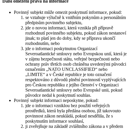
Další omezení práva na informace
Povinný subjekt může omezit poskytnutí informace, pokud:
se vztahuje výlučně k vnitřním pokynům a personálním
předpisům povinného subjektu,
jde o novou informaci, která vznikla při přípravě
rozhodnutí povinného subjektu, pokud zákon nestanoví
jinak; to platí jen do doby, kdy se příprava ukončí
rozhodnutím, nebo
jde o informaci poskytnutou Organizací
Severoatlantické smlouvy nebo Evropskou unií, která je
v zájmu bezpečnosti státu, veřejné bezpečnosti nebo
ochrany práv třetích osob chráněna uvedenými původci
označením „NATO UNCLASSIFIED“ nebo
„LIMITE“ a v České republice je toto označení
respektováno z důvodů plnění povinností vyplývajících
pro Českou republiku z jejího členství v Organizaci
Severoatlantické smlouvy nebo Evropské unii, pokud
původce nedal k poskytnutí souhlas.
Povinný subjekt informaci neposkytne, pokud:
jde o informaci vzniklou bez použití veřejných
prostředků, která byla předána osobou, jíž takovouto
povinnost zákon neukládá, pokud nesdělila, že s
poskytnutím informace souhlasí,
ji zveřejňuje na základě zvláštního zákona a v předem