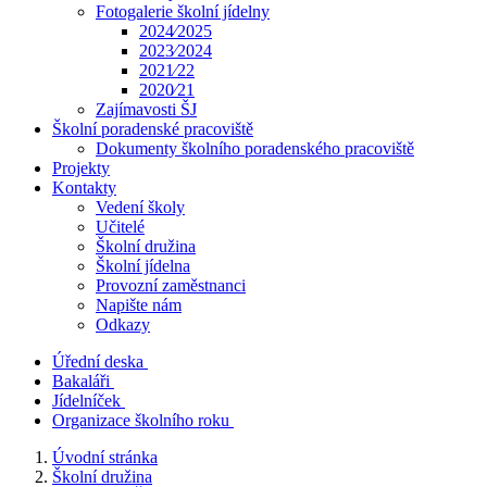
Fotogalerie školní jídelny
2024⁄2025
2023⁄2024
2021⁄22
2020⁄21
Zajímavosti ŠJ
Školní poradenské pracoviště
Dokumenty školního poradenského pracoviště
Projekty
Kontakty
Vedení školy
Učitelé
Školní družina
Školní jídelna
Provozní zaměstnanci
Napište nám
Odkazy
Úřední deska
Bakaláři
Jídelníček
Organizace školního roku
Úvodní stránka
Školní družina