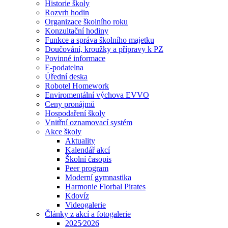
Historie školy
Rozvrh hodin
Organizace školního roku
Konzultační hodiny
Funkce a správa školního majetku
Doučování, kroužky a přípravy k PZ
Povinné informace
E-podatelna
Úřední deska
Robotel Homework
Enviromentální výchova EVVO
Ceny pronájmů
Hospodaření školy
Vnitřní oznamovací systém
Akce školy
Aktuality
Kalendář akcí
Školní časopis
Peer program
Moderní gymnastika
Harmonie Florbal Pirates
Kdovíz
Videogalerie
Články z akcí a fotogalerie
2025⁄2026