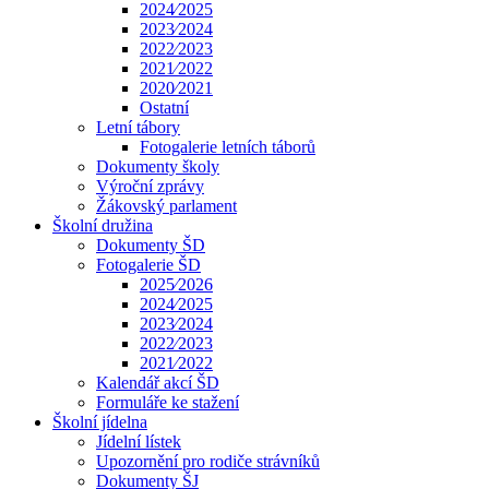
2024⁄2025
2023⁄2024
2022⁄2023
2021⁄2022
2020⁄2021
Ostatní
Letní tábory
Fotogalerie letních táborů
Dokumenty školy
Výroční zprávy
Žákovský parlament
Školní družina
Dokumenty ŠD
Fotogalerie ŠD
2025⁄2026
2024⁄2025
2023⁄2024
2022⁄2023
2021⁄2022
Kalendář akcí ŠD
Formuláře ke stažení
Školní jídelna
Jídelní lístek
Upozornění pro rodiče strávníků
Dokumenty ŠJ