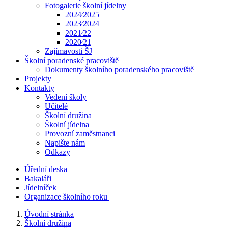
Fotogalerie školní jídelny
2024⁄2025
2023⁄2024
2021⁄22
2020⁄21
Zajímavosti ŠJ
Školní poradenské pracoviště
Dokumenty školního poradenského pracoviště
Projekty
Kontakty
Vedení školy
Učitelé
Školní družina
Školní jídelna
Provozní zaměstnanci
Napište nám
Odkazy
Úřední deska
Bakaláři
Jídelníček
Organizace školního roku
Úvodní stránka
Školní družina