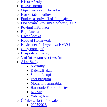
Historie školy
Rozvrh hodin
Organizace školního roku
Konzultační hodiny
Funkce a správa školního majetku
Doučování, kroužky a přípravy k PZ
Povinné informace
E-podatelna
Úřední deska
Robotel Homework
Enviromentální výchova EVVO
Ceny pronájmů
Hospodaření školy
Vnitřní oznamovací systém
Akce školy
Aktuality
Kalendář akcí
Školní časopis
Peer program
Moderní gymnastika
Harmonie Florbal Pirates
Kdovíz
Videogalerie
Články z akcí a fotogalerie
2025⁄2026