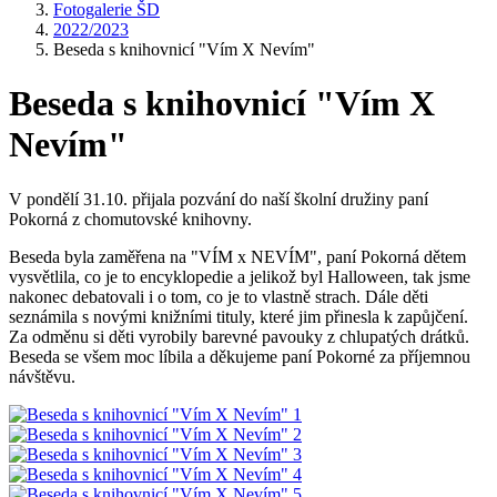
Fotogalerie ŠD
2022/2023
Beseda s knihovnicí "Vím X Nevím"
Beseda s knihovnicí "Vím X
Nevím"
V pondělí 31.10. přijala pozvání do naší školní družiny paní
Pokorná z chomutovské knihovny.
Beseda byla zaměřena na "VÍM x NEVÍM", paní Pokorná dětem
vysvětlila, co je to encyklopedie a jelikož byl Halloween, tak jsme
nakonec debatovali i o tom, co je to vlastně strach. Dále děti
seznámila s novými knižními tituly, které jim přinesla k zapůjčení.
Za odměnu si děti vyrobily barevné pavouky z chlupatých drátků.
Beseda se všem moc líbila a děkujeme paní Pokorné za příjemnou
návštěvu.