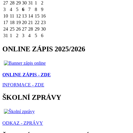
27
28
29
30
31
1
2
3
4
5
6
7
8
9
10
11
12
13
14
15
16
17
18
19
20
21
22
23
24
25
26
27
28
29
30
31
1
2
3
4
5
6
ONLINE ZÁPIS 2025/2026
ONLINE ZÁPIS - ZDE
INFORMACE - ZDE
ŠKOLNÍ ZPRÁVY
ODKAZ - ZPRÁVY