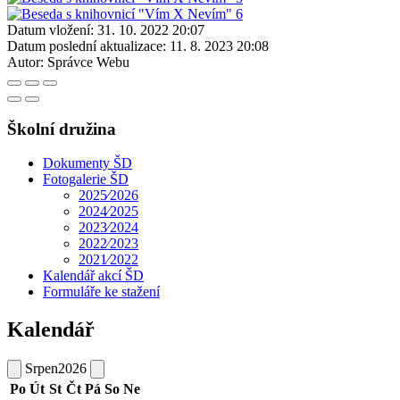
Datum vložení:
31. 10. 2022 20:07
Datum poslední aktualizace:
11. 8. 2023 20:08
Autor:
Správce Webu
Školní družina
Dokumenty ŠD
Fotogalerie ŠD
2025⁄2026
2024⁄2025
2023⁄2024
2022⁄2023
2021⁄2022
Kalendář akcí ŠD
Formuláře ke stažení
Kalendář
Srpen
2026
Po
Út
St
Čt
Pá
So
Ne