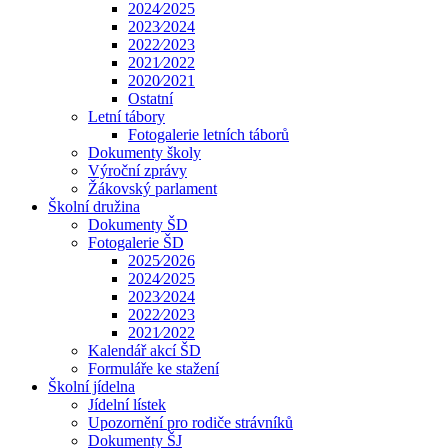
2024⁄2025
2023⁄2024
2022⁄2023
2021⁄2022
2020⁄2021
Ostatní
Letní tábory
Fotogalerie letních táborů
Dokumenty školy
Výroční zprávy
Žákovský parlament
Školní družina
Dokumenty ŠD
Fotogalerie ŠD
2025⁄2026
2024⁄2025
2023⁄2024
2022⁄2023
2021⁄2022
Kalendář akcí ŠD
Formuláře ke stažení
Školní jídelna
Jídelní lístek
Upozornění pro rodiče strávníků
Dokumenty ŠJ