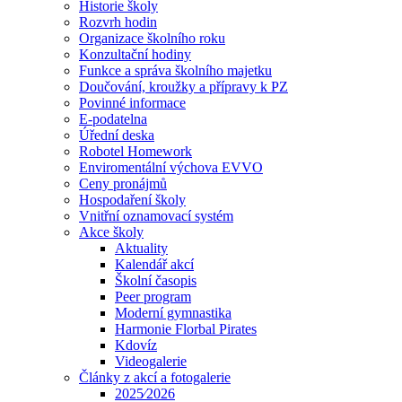
Historie školy
Rozvrh hodin
Organizace školního roku
Konzultační hodiny
Funkce a správa školního majetku
Doučování, kroužky a přípravy k PZ
Povinné informace
E-podatelna
Úřední deska
Robotel Homework
Enviromentální výchova EVVO
Ceny pronájmů
Hospodaření školy
Vnitřní oznamovací systém
Akce školy
Aktuality
Kalendář akcí
Školní časopis
Peer program
Moderní gymnastika
Harmonie Florbal Pirates
Kdovíz
Videogalerie
Články z akcí a fotogalerie
2025⁄2026