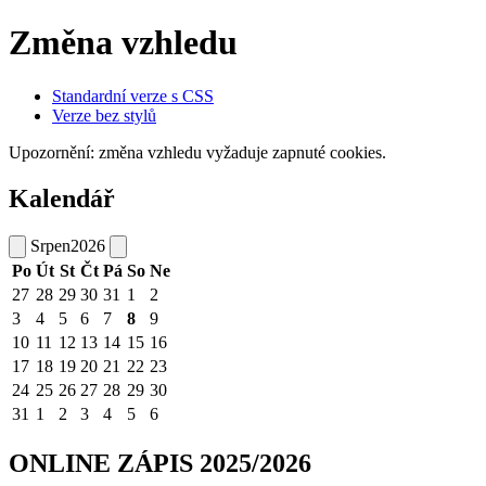
Změna vzhledu
Standardní verze s CSS
Verze bez stylů
Upozornění: změna vzhledu vyžaduje zapnuté cookies.
Kalendář
Srpen
2026
Po
Út
St
Čt
Pá
So
Ne
27
28
29
30
31
1
2
3
4
5
6
7
8
9
10
11
12
13
14
15
16
17
18
19
20
21
22
23
24
25
26
27
28
29
30
31
1
2
3
4
5
6
ONLINE ZÁPIS 2025/2026