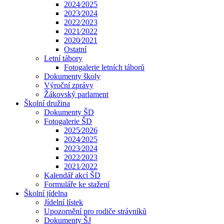
2024⁄2025
2023⁄2024
2022⁄2023
2021⁄2022
2020⁄2021
Ostatní
Letní tábory
Fotogalerie letních táborů
Dokumenty školy
Výroční zprávy
Žákovský parlament
Školní družina
Dokumenty ŠD
Fotogalerie ŠD
2025⁄2026
2024⁄2025
2023⁄2024
2022⁄2023
2021⁄2022
Kalendář akcí ŠD
Formuláře ke stažení
Školní jídelna
Jídelní lístek
Upozornění pro rodiče strávníků
Dokumenty ŠJ