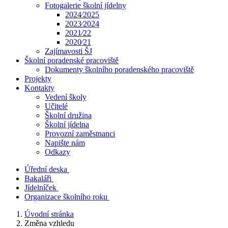
Fotogalerie školní jídelny
2024⁄2025
2023⁄2024
2021⁄22
2020⁄21
Zajímavosti ŠJ
Školní poradenské pracoviště
Dokumenty školního poradenského pracoviště
Projekty
Kontakty
Vedení školy
Učitelé
Školní družina
Školní jídelna
Provozní zaměstnanci
Napište nám
Odkazy
Úřední deska
Bakaláři
Jídelníček
Organizace školního roku
Úvodní stránka
Změna vzhledu