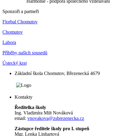
Harmonie - podpora společného vzdělávání
Sponzoři a partneři
Florbal Chomutov
Chomutov
Labora
Příběhy našich sousedů
Ústecký kraj
Základní škola Chomutov, Březenecká 4679
Kontakty
Ředitelka školy
Ing. Vladimíra Milt Nováková
email:
vnovakova@zsbrezenecka.cz
Zástupce ředitele školy pro I. stupeň
Mgr. Lenka Linhartová